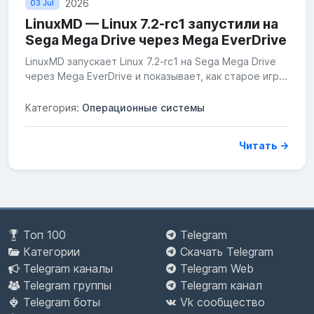
2026
03 Jul
LinuxMD — Linux 7.2-rc1 запустили на
Sega Mega Drive через Mega EverDrive
LinuxMD запускает Linux 7.2-rc1 на Sega Mega Drive
через Mega EverDrive и показывает, как старое игр...
Категория:
Операционные системы
Читать →
Топ 100
Telegram
Категории
Скачать Telegram
Telegram каналы
Telegram Web
Telegram группы
Telegram канал
Telegram боты
Vk сообщество