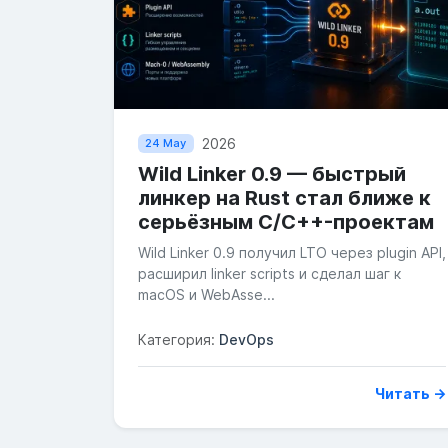
2026
24 May
Wild Linker 0.9 — быстрый
линкер на Rust стал ближе к
серьёзным C/C++-проектам
Wild Linker 0.9 получил LTO через plugin API,
расширил linker scripts и сделал шаг к
macOS и WebAsse...
Категория:
DevOps
Читать →