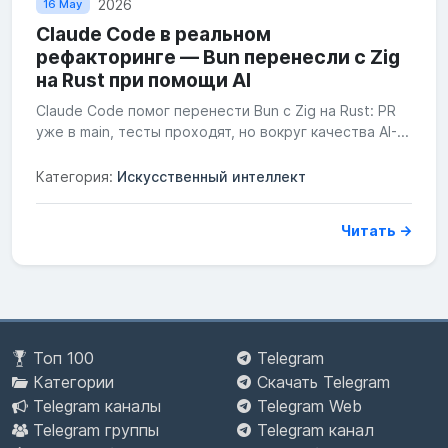
2026
16 May
Claude Code в реальном
рефакторинге — Bun перенесли с Zig
на Rust при помощи AI
Claude Code помог перенести Bun с Zig на Rust: PR
уже в main, тесты проходят, но вокруг качества AI-...
Категория:
Искусственный интеллект
Читать →
Топ 100
Telegram
Категории
Скачать Telegram
Telegram каналы
Telegram Web
Telegram группы
Telegram канал