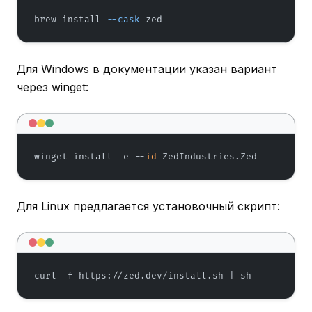
brew install 
--cask
 zed
Для Windows в документации указан вариант
через winget:
winget install -e --
id
 ZedIndustries.Zed
Для Linux предлагается установочный скрипт:
curl -f https://zed.dev/install.sh | sh