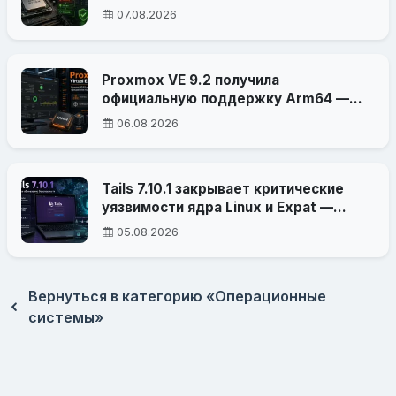
прерываний
07.08.2026
Proxmox VE 9.2 получила
официальную поддержку Arm64 —
платформа вышла за пределы x86-64
06.08.2026
Tails 7.10.1 закрывает критические
уязвимости ядра Linux и Expat —
атака могла привести к
05.08.2026
деанонимизации
Вернуться в категорию «Операционные
системы»