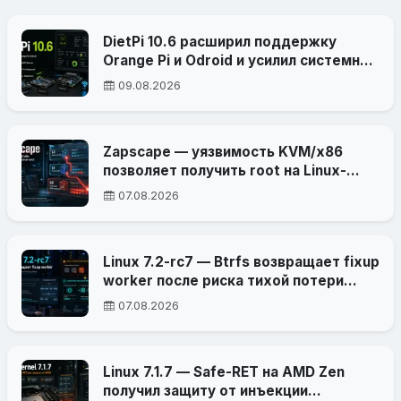
DietPi 10.6 расширил поддержку
Orange Pi и Odroid и усилил системный
баннер
09.08.2026
Zapscape — уязвимость KVM/x86
позволяет получить root на Linux-
хосте из гостевой VM
07.08.2026
Linux 7.2-rc7 — Btrfs возвращает fixup
worker после риска тихой потери
данных
07.08.2026
Linux 7.1.7 — Safe-RET на AMD Zen
получил защиту от инъекции