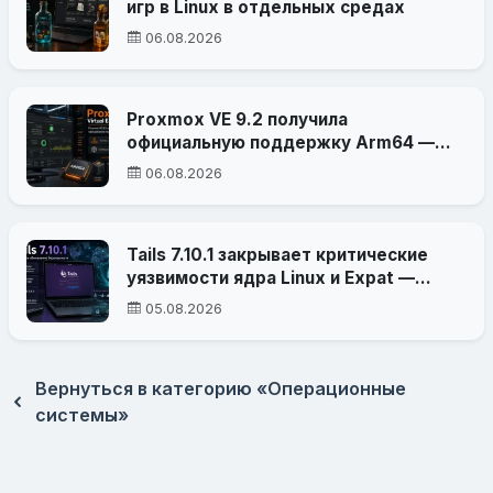
игр в Linux в отдельных средах
06.08.2026
Proxmox VE 9.2 получила
официальную поддержку Arm64 —
платформа вышла за пределы x86-64
06.08.2026
Tails 7.10.1 закрывает критические
уязвимости ядра Linux и Expat —
атака могла привести к
05.08.2026
деанонимизации
Вернуться в категорию «Операционные
системы»