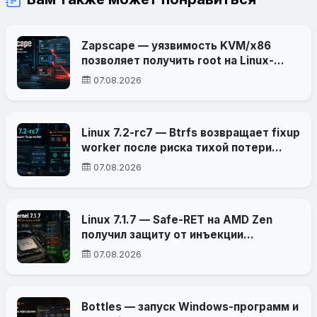
Zapscape — уязвимость KVM/x86
позволяет получить root на Linux-
хосте из гостевой VM
07.08.2026
Linux 7.2-rc7 — Btrfs возвращает fixup
worker после риска тихой потери
данных
07.08.2026
Linux 7.1.7 — Safe-RET на AMD Zen
получил защиту от инъекции
прерываний
07.08.2026
Bottles — запуск Windows-программ и