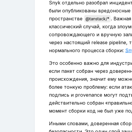
Snyk отдельно разобрал инцидент 
были опубликованы вредоносные 
пространстве
. Важная
@tanstack/*
классический случай, когда злоу
сопровождающего и вручную зали
через настоящий release pipeline, 
нормального процесса сборки:
Sn
Это особенно важно для индустр
если пакет собран через доверен
происхождения, значит ему можно 
более тонкую проблему: если ата
подпись и provenance могут подт
действительно собран «правильно
момент сборки код не был уже под
Иными словами, доверенная сбор
безопасности. Это один слой защ