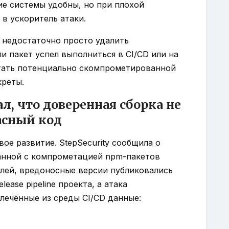
ожие системы удобны, но при плохой
в ускоритель атаки.
 недостаточно просто удалить
и пакет успел выполниться в CI/CD или на
тать потенциально скомпрометированной
креты.
ал, что доверенная сборка не
пасный код
вое развитие. StepSecurity сообщила о
язанной с компрометацией npm-пакетов
елей, вредоносные версии публиковались
lease pipeline проекта, а атака
лечённые из среды CI/CD данные: