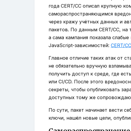
года CERT/CC описал крупную ко
самораспространяющимся вредон
через кражу учётных данных и а
пакетов. По данным CERT/CC, на 
а сама кампания показала слабые
JavaScript-зависимостей:
CERT/CC
Главное отличие таких атак от с
не обязательно вручную взламыв
получить доступ к среде, где ест
или CI/CD. После этого вредонос
секреты, чтобы опубликовать зар
доступных тому же сопровождаю
По сути, пакет начинает вести себ
ключи, нашёл новые цели, опубли
Самораспространение