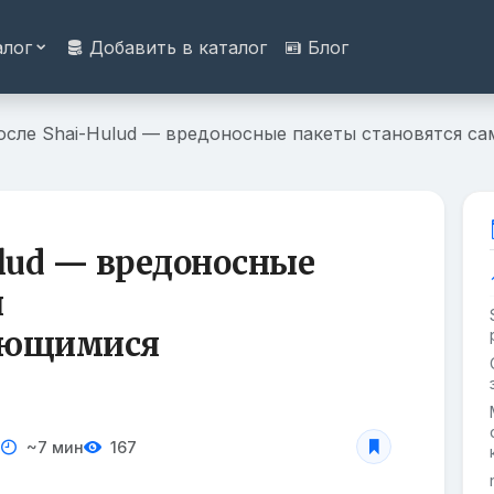
алог
Добавить в каталог
Блог
осле Shai-Hulud — вредоносные пакеты становятся 
ulud — вредоносные
я
яющимися
~7 мин
167