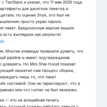
с TanStack и указал, что 11 мая 2026 года
артефакты для десятков пакетов в
 деталь: по оценке Snyk, это был не
мышленник просто украл пароль
л пакет. Вредоносные версии вышли
то есть выглядели как результат
yk
.
ии. Многие команды привыкли думать, что
ный pipeline и имеет подтверждение
доверять. Но Mini Shai-Hulud показал
кующий захватил сам процесс сборки,
верждать лишь то, что пакет
й» системой. Они не гарантируют, что в
менён или что runner не был захвачен.
ка — это не волшебная печать
иты, который должен работать вместе с