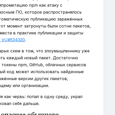
мпрометацию npm как атаку с
осным ПО, которое распространялось
втоматическую публикацию заражённых
тот момент затронуты были сотни пакетов,
 места в практике публикации и защиты
 VU#534320
.
тарых схем в том, что злоумышленнику уже
ать каждый новый пакет. Достаточно
ь токены npm, GitHub, облачных сервисов
ный код может использовать найденные
ажённые версии других пакетов,
щему или организации.
я как червь: попал в одну среду, украл
ковал себя дальше.
 опаснее обычного