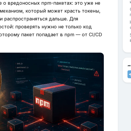
е о вредоносных npm-пакетах: это уже не
 механизм, который может красть токены,
и распространяться дальше. Для
стой: проверять нужно не только код
которому пакет попадает в npm — от CI/CD
➦