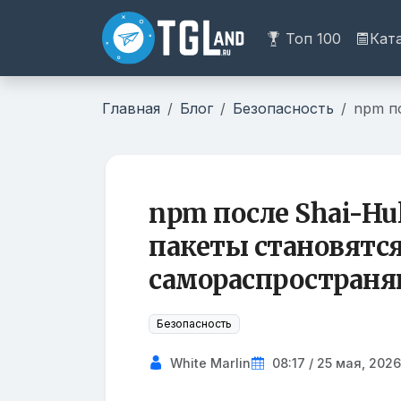
Топ 100
Кат
Главная
Блог
Безопасность
npm п
npm после Shai-H
пакеты становятс
самораспростран
Безопасность
White Marlin
08:17 / 25 мая, 2026