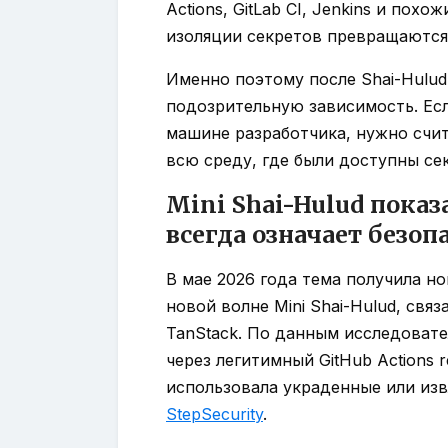
Actions, GitLab CI, Jenkins и пох
изоляции секретов превращаются 
Именно поэтому после Shai-Hulud
подозрительную зависимость. Есл
машине разработчика, нужно счи
всю среду, где были доступны се
Mini Shai-Hulud показ
всегда означает безо
В мае 2026 года тема получила но
новой волне Mini Shai-Hulud, св
TanStack. По данным исследоват
через легитимный GitHub Actions re
использовала украденные или изв
StepSecurity
.