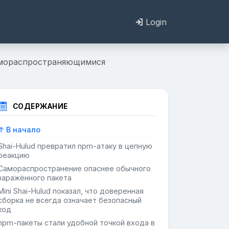
Login
самораспространяющимися
СОДЕРЖАНИЕ
↑ В начало
Shai-Hulud превратил npm-атаку в цепную
реакцию
Самораспространение опаснее обычного
заражённого пакета
Mini Shai-Hulud показал, что доверенная
сборка не всегда означает безопасный
код
npm-пакеты стали удобной точкой входа в