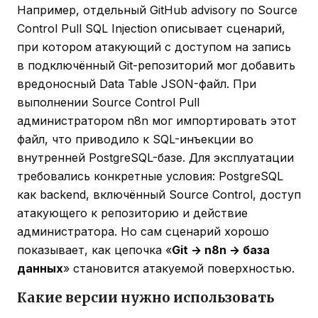
Например, отдельный GitHub advisory по Source
Control Pull SQL Injection описывает сценарий,
при котором атакующий с доступом на запись
в подключённый Git-репозиторий мог добавить
вредоносный Data Table JSON-файл. При
выполнении Source Control Pull
администратором n8n мог импортировать этот
файл, что приводило к SQL-инъекции во
внутренней PostgreSQL-базе. Для эксплуатации
требовались конкретные условия: PostgreSQL
как backend, включённый Source Control, доступ
атакующего к репозиторию и действие
администратора. Но сам сценарий хорошо
показывает, как цепочка «
Git → n8n → база
данных
» становится атакуемой поверхностью.
Какие версии нужно использовать