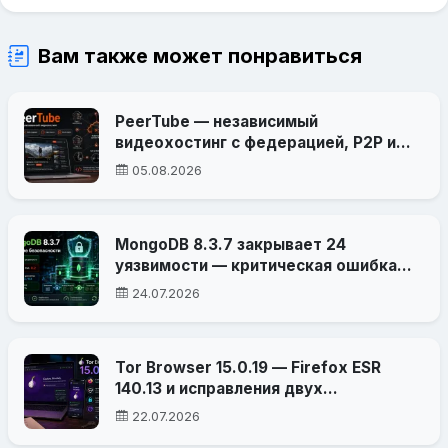
Вам также может понравиться
PeerTube — независимый
видеохостинг с федерацией, P2P и
собственными правилами
05.08.2026
MongoDB 8.3.7 закрывает 24
уязвимости — критическая ошибка
затрагивает обработку внешних
24.07.2026
данных
Tor Browser 15.0.19 — Firefox ESR
140.13 и исправления двух
критических уязвимостей
22.07.2026