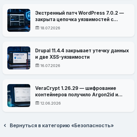
Экстренный патч WordPress 7.0.2 —
закрыта цепочка уязвимостей с
удалённым выполнением кода
18.07.2026
Drupal 11.4.4 закрывает утечку данных
и две XSS-уязвимости
16.07.2026
VeraCrypt 1.26.29 — шифрование
контейнеров получило Argon2id и
важные исправления безопасности
12.06.2026
Вернуться в категорию «Безопасность»