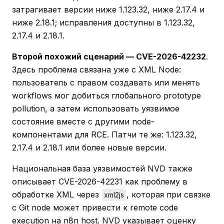
затрагивает версии ниже 1.123.32, ниже 2.17.4 и
ниже 2.18.1; исправления доступны в 1.123.32,
2.17.4 и 2.18.1.
Второй похожий сценарий — CVE-2026-42232
.
Здесь проблема связана уже с XML Node:
пользователь с правом создавать или менять
workflows мог добиться глобального prototype
pollution, а затем использовать уязвимое
состояние вместе с другими node-
компонентами для RCE. Патчи те же: 1.123.32,
2.17.4 и 2.18.1 или более новые версии.
Национальная база уязвимостей NVD также
описывает CVE-2026-42231 как проблему в
обработке XML через
, которая при связке
xml2js
с Git node может привести к remote code
execution на n8n host. NVD указывает оценку