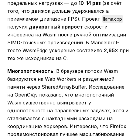
предельных нагрузках — до
10–14 раз
(за счёт
того, что движок дольше удерживался в
приемлемом диапазоне FPS). Проект
llama.cpp
получил
двукратный прирост
скорости
инференса на Wasm после ручной оптимизации
SIMD-точечных произведений. В Mandelbrot-
тесте WasmEdge ускорение составило
2,65×
при
тех же исходниках на C.
Многопоточность
. В браузере потоки Wasm
базируются на Web Workers и разделяемой
памяти через SharedArrayBuffer. Исследование
на OpenCV.js показало, что многопоточный
Wasm существенно выигрывает у
однопоточного на параллельных задачах, хотя и
сталкивается с накладными расходами на
координацию воркеров. Интересно, что Firefox
продемонстрировал лучшее масштабирование