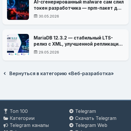
AI-сгенерированный malware сам слил
токен разработчика — npm-пакет для
кражи файлов выдал своего автора
30.05.2026
MariaDB 12.3.2 — стабильный LTS-
релиз с XML, улучшенной репликацией
и важными исправлениями
29.05.2026
Вернуться в категорию «Веб-разработка»
Топ 100
Telegram
Категории
Скачать Telegram
Telegram каналы
Telegram Web