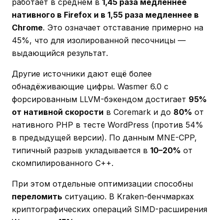
работает в среднем в
1,45 раза медленнее
нативного в Firefox и в 1,55 раза медленнее в
Chrome
. Это означает отставание примерно на
45%, что для изолированной песочницы —
выдающийся результат.
Другие источники дают ещё более
обнадёживающие цифры. Wasmer 6.0 с
форсированным LLVM-бэкендом достигает
95%
от нативной скорости
в Coremark и до
80%
от
нативного PHP в тесте WordPress (против 54%
в предыдущей версии). По данным MNE-CPP,
типичный разрыв укладывается в
10–20%
от
скомпилированного C++.
При этом отдельные оптимизации способны
переломить
ситуацию. В Kraken-бенчмарках
криптографических операций SIMD-расширения