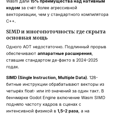
Wasm дали
15% преимущества над нативным
кодом
за счёт более агрессивной
векторизации, чем у стандартного компилятора
C++.
SIMD и многопоточность: где скрыта
основная мощь
Одного AOT недостаточно. Подлинный прорыв
обеспечивают
аппаратные расширения
,
ставшие стандартом де-факто в 2024–2025
годах.
SIMD (Single Instruction, Multiple Data)
. 128-
битные инструкции обрабатывают векторы из
четырёх float- или int-значений за один такт. В
бенчмарке Godot Engine включение Wasm SIMD
подняло частоту кадров в сценах с
интенсивной физикой в
1,5–2 раза
, а на