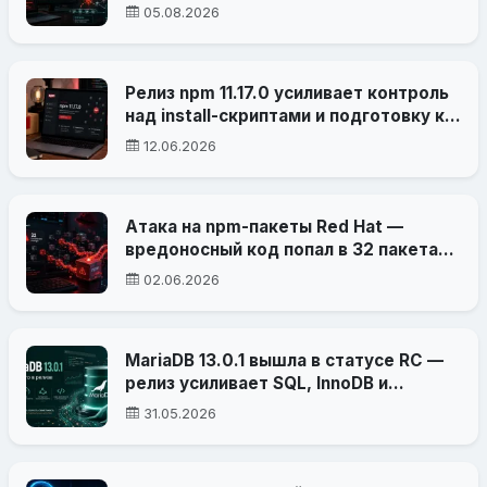
доверенные GitHub Actions
05.08.2026
Релиз npm 11.17.0 усиливает контроль
над install-скриптами и подготовку к
npm v12
12.06.2026
Атака на npm-пакеты Red Hat —
вредоносный код попал в 32 пакета
Cloud Services
02.06.2026
MariaDB 13.0.1 вышла в статусе RC —
релиз усиливает SQL, InnoDB и
диагностику сервера
31.05.2026