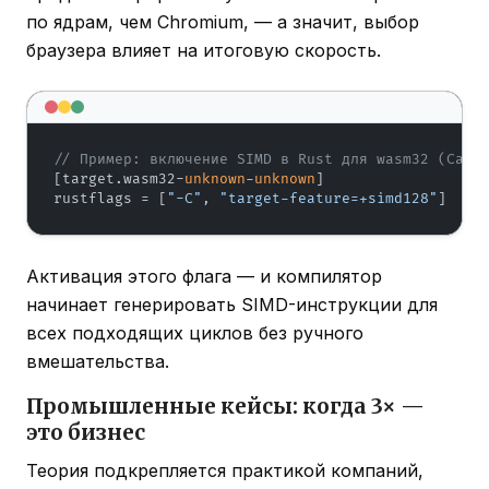
по ядрам, чем Chromium, — а значит, выбор
браузера влияет на итоговую скорость.
// Пример: включение SIMD в Rust для wasm32 (Carg
[target.
wasm32
-
unknown
-
unknown
]

rustflags = [
"-C"
, 
"target-feature=+simd128"
]
Активация этого флага — и компилятор
начинает генерировать SIMD-инструкции для
всех подходящих циклов без ручного
вмешательства.
Промышленные кейсы: когда 3× —
это бизнес
Теория подкрепляется практикой компаний,