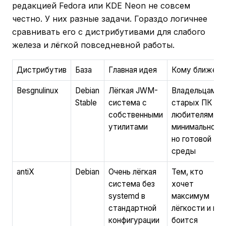
редакцией Fedora или KDE Neon не совсем
честно. У них разные задачи. Гораздо логичнее
сравнивать его с дистрибутивами для слабого
железа и лёгкой повседневной работы.
Дистрибутив
База
Главная идея
Кому ближе
Besgnulinux
Debian
Лёгкая JWM-
Владельцам
Stable
система с
старых ПК и
собственными
любителям
утилитами
минимальной,
но готовой
среды
antiX
Debian
Очень лёгкая
Тем, кто
система без
хочет
systemd в
максимум
стандартной
лёгкости и не
конфигурации
боится