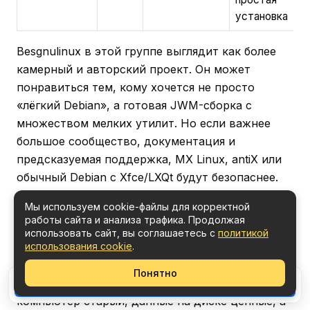
установка
Besgnulinux в этой группе выглядит как более
камерный и авторский проект. Он может
понравиться тем, кому хочется не просто
«лёгкий Debian», а готовая JWM-сборка с
множеством мелких утилит. Но если важнее
большое сообщество, документация и
предсказуемая поддержка, MX Linux, antiX или
обычный Debian с Xfce/LXQt будут безопаснее.
Проверка перед установкой помогает
Мы используем cookie-файлы для корректной
работы сайта и анализа трафика. Продолжая
избежать главных ошибок
использовать сайт, вы соглашаетесь с
политикой
Besgnulinux лучше воспринимать как систему,
использования cookie
.
которую нужно сначала попробовать, а потом
Понятно
устанавливать. Это особенно важно, если
Поделиться
компьютер старый, данные на диске ценные, а