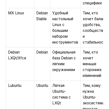
специфики
MX Linux
Debian
Удобный
Тем, кто
Stable
настольный
хочет баланс
Linux с
удобства,
большим
сообщества
набором
и
инструментов
стабильности
Debian
Debian
Официальная
Тем, кто
LXQt/Xfce
база Debian с
хочет
лёгким
меньше
окружением
сторонних
изменений
Lubuntu
Ubuntu
Лёгкая
Тем, кому
Ubuntu-
нужна
система с
Ubuntu-
LXQt
экосистема и
простая